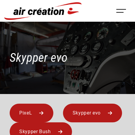
Panneau de gestion des cookies
Skypper evo
PixeL
Skypper evo
Skypper Bush