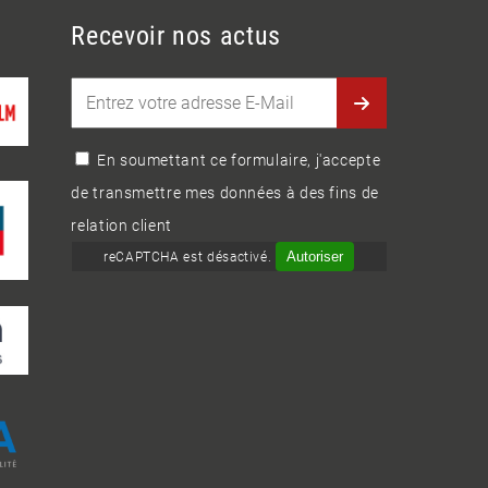
Recevoir nos actus
AIR CREATION AUSTRALIA
7 Cameron Street
NT 0871 - Alice Springs - OCEANIA
En soumettant ce formulaire, j'accepte
Téléphone : (61) 8 8953 2136
de transmettre mes données à des fins de
Portable : (61) 438 307 844
relation client
Site web :
Autoriser
reCAPTCHA est désactivé.
http://www.aircreation.com.au
Voir sur OpenStreetMap
AIR CRÉATION FRANCE