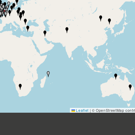
Leaflet
|
© OpenStreetMap contri