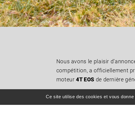
Nous avons le plaisir d’annon
compétition, a officiellement 
moteur
4T EOS
de dernière gén
Un modèle à la pointe de l’innov
Ce site utilise des cookies et vous donne
Le Pixel Quattro est un conden
consommation optimisée
et d
compétitions. L’accent a égalem
meilleur de lui-même.