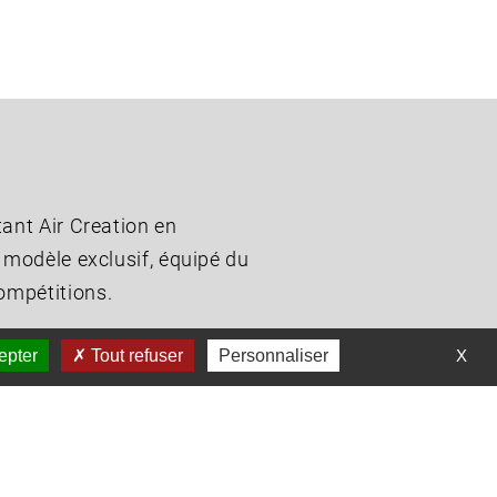
tant Air Creation en
 modèle exclusif, équipé du
ompétitions.
epter
Tout refuser
Personnaliser
X
temps EOS, il offre une
t l’ULM idéal pour les longues
mettre à Guilhem de donner le