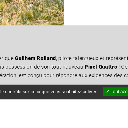
cer que
Guilhem Rolland
, pilote talentueux et représen
pris possession de son tout nouveau
Pixel Quattro
! Ce
ération, est conçu pour répondre aux exigences des c
ation
 le contrôle sur ceux que vous souhaitez activer
Tout acc
sé d’innovation et de performance. Avec son moteur 4 
es
performances globales améliorées
, ce qui en fai
ent été mis sur la fiabilité et la maniabilité pour per