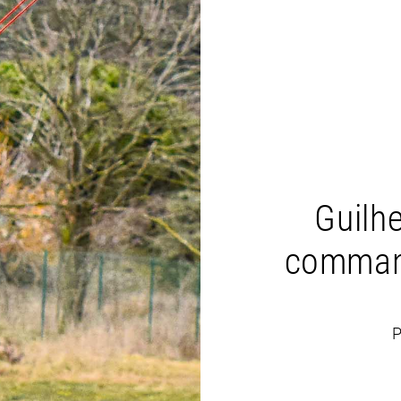
Guilh
command
P