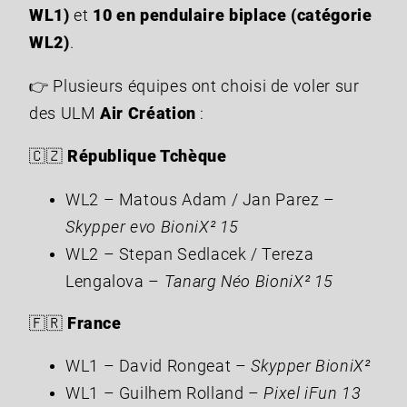
WL1)
et
10 en pendulaire biplace (catégorie
WL2)
.
👉 Plusieurs équipes ont choisi de voler sur
des ULM
Air Création
:
🇨🇿
République Tchèque
WL2 – Matous Adam / Jan Parez –
Skypper evo BioniX² 15
WL2 – Stepan Sedlacek / Tereza
Lengalova –
Tanarg Néo BioniX² 15
🇫🇷
France
WL1 – David Rongeat –
Skypper BioniX²
WL1 – Guilhem Rolland –
Pixel iFun 13