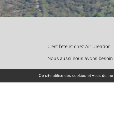
C'est l'été et chez Air Creation,
Nous aussi nous avons besoin 
Du 5 au 20 août, notre équipe 
Ce site utilise des cookies et vous donne
On vous promet de revenir en pl
Pas de panique, on répondra à
écrire à info@aircreation.fr 📧