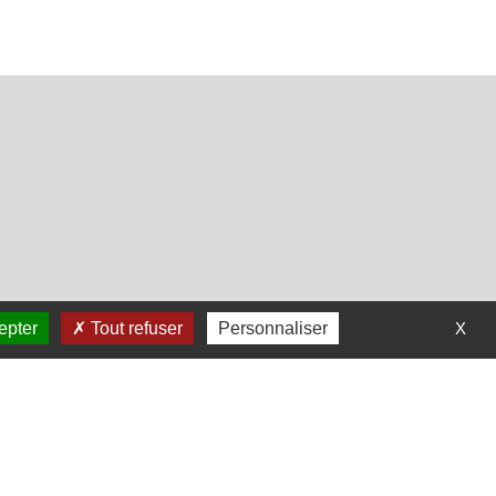
epter
Tout refuser
Personnaliser
X
 ULM à notre retour le 21 août !
 départ. Vous pouvez nous