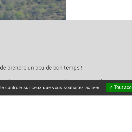
de prendre un peu de bon temps !
décolle pour des vacances bien méritées 🌴
 le contrôle sur ceux que vous souhaitez activer
Tout acc
eine forme, avec le plein d'idées et d'energie pour vos
 vos questions et vos demandes urgentes avant notre