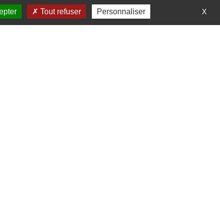
epter
Tout refuser
Personnaliser
X
Recevoir nos actus