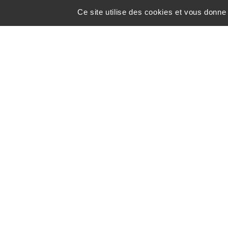
> Sur le Rallye RASAD (2-3 juill
Ce site utilise des cookies et vous donne
> Sur le Salon ULM de BLOIS po
> Sur la Coupe Icare Saint Hila
On vous attend !
Nous contacter
Nous 
615, Route de l’aerodrome
07200 Lanas - Ardèche