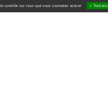
et 2021)
 le contrôle sur ceux que vous souhaitez activer
Tout acc
ur présentation des nouveautés ! (3-4-5 sept 2021)
ire du Touvet (12-19 sept 2021)
suivre
Nos partenaires