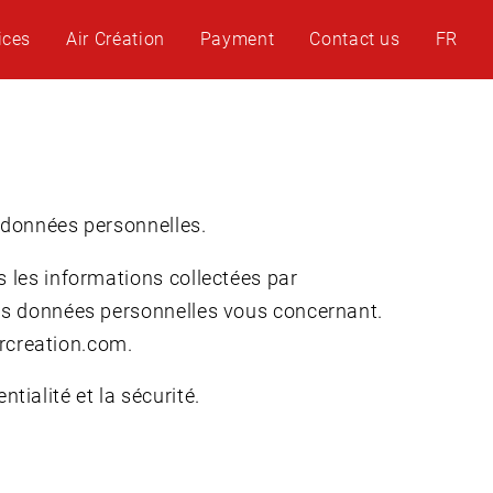
ices
Air Création
Payment
Contact us
FR
s données personnelles.
s les informations collectées par
nes données personnelles vous concernant.
ircreation.com.
ialité et la sécurité.